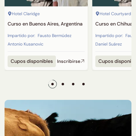
Hotel Claridge
Hotel Courtyard B
Curso en Buenos Aires, Argentina
Curso en Chihuah
Impartido por:
Fausto Bermúdez
Impartido por:
Faus
Antonio Kusanovic
Daniel Suárez
Cupos disponibles
Cupos disponibl
Inscribirse