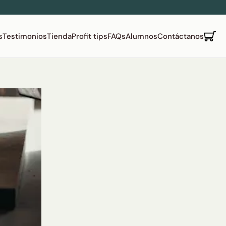
s
Testimonios
Tienda
Profit tips
FAQs
Alumnos
Contáctanos