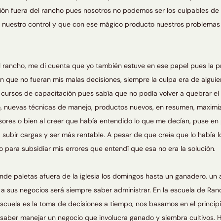
ón fuera del rancho pues nosotros no podemos ser los culpables de
e nuestro control y que con ese mágico producto nuestros problemas
l rancho, me di cuenta que yo también estuve en ese papel pues la p
zón que no fueran mis malas decisiones, siempre la culpa era de algu
cursos de capacitación pues sabía que no podía volver a quebrar el 
, nuevas técnicas de manejo, productos nuevos, en resumen, maximiz
ores o bien al creer que había entendido lo que me decían, puse en
subir cargas y ser más rentable. A pesar de que creía que lo había l
no para subsidiar mis errores que entendí que esa no era la solución.
de paletas afuera de la iglesia los domingos hasta un ganadero, un ag
 a sus negocios será siempre saber administrar. En la escuela de Ra
escuela es la toma de decisiones a tiempo, nos basamos en el princi
e saber manejar un negocio que involucra ganado y siembra cultivos